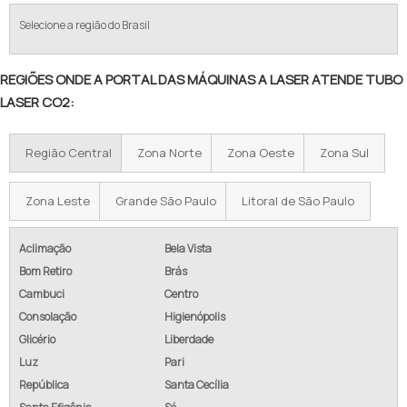
Selecione a região do Brasil
REGIÕES ONDE A PORTAL DAS MÁQUINAS A LASER ATENDE TUBO
LASER CO2:
Região Central
Zona Norte
Zona Oeste
Zona Sul
Zona Leste
Grande São Paulo
Litoral de São Paulo
Aclimação
Bela Vista
Bom Retiro
Brás
Cambuci
Centro
Consolação
Higienópolis
Glicério
Liberdade
Luz
Pari
República
Santa Cecília