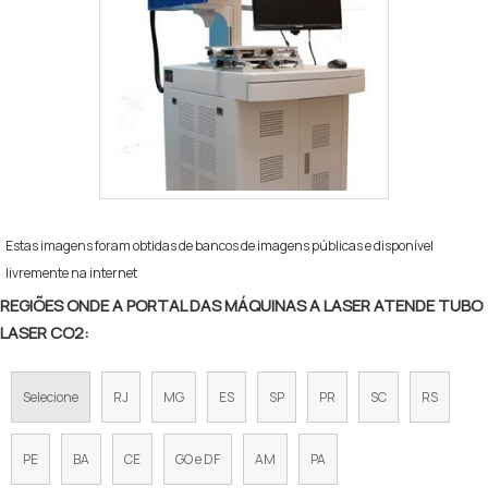
Estas imagens foram obtidas de bancos de imagens públicas e disponível
livremente na internet
REGIÕES ONDE A PORTAL DAS MÁQUINAS A LASER ATENDE TUBO
LASER CO2:
Selecione
RJ
MG
ES
SP
PR
SC
RS
PE
BA
CE
GO e DF
AM
PA