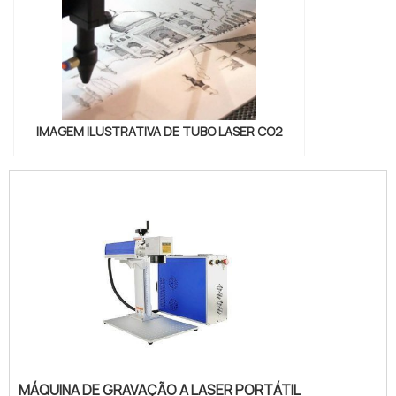
prezando pelo fornecimento de soluções
precisas e coerentes que contribuirão com o
desenvolvimento da sua
indústria.QUALIDADE EM CORTE A LASER DE
TUBOS DE AÇO.A LaserTools possui uma
ampla equipe composta por técnicos,
IMAGEM ILUSTRATIVA DE TUBO LASER CO2
engenheiros e físicos, que disponibilizam os
melhores serviços para seus clientes, desta
forma a LaserTools é uma empresa que
preza pelos bons resultados.Conte com a
LaserTools para corte a laser aço, a
LaserTools atua fornecendo as melhores
soluções para seus clientes, para isto atua
sempre com precisão e qualidade, buscando
desenvolver os melhores serviços....
MÁQUINA DE GRAVAÇÃO A LASER PORTÁTIL