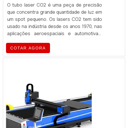
O tubo laser CO2 é uma peça de precisão
que concentra grande quantidade de luz em
um spot pequeno. Os lasers CO2 tem sido
usado na indústria desde os anos 1970, nas
aplicações aeroespaciais e automotivas.
Desde então, o tipo de gás, consumo e
materiais de fabricação apresentaram
COTAR AGORA
alterações significativas para muitos
usuários. Os produtos podem se
classificados em tubos abertos ou selados,
bem como podem ser classificados também
de acord...