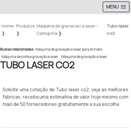
MENU
Home
Produtos
Maquina de gravacao a laser -
Tubo laser
❱
❱
Categoria ❱
co2
Buscas relacionadas:
Máquina de gravação a laser para brindes
Máquina de corte e gravação a laser
Máquina de gravação a laser
TUBO LASER CO2
Solicite uma cotação de Tubo laser co2, veja as melhores
fábricas, receba uma estimativa de valor hoje mesmo com
mais de 50 fornecedores gratuitamente a sua escolha