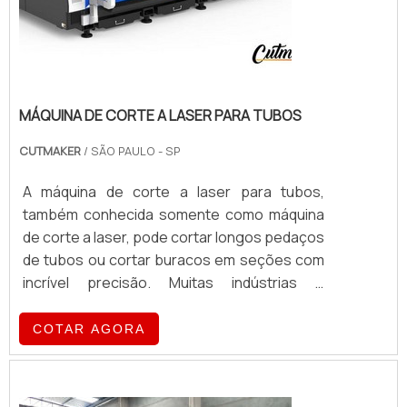
MÁQUINA DE CORTE A LASER PARA TUBOS
CUTMAKER
/ SÃO PAULO - SP
A máquina de corte a laser para tubos,
também conhecida somente como máquina
de corte a laser, pode cortar longos pedaços
de tubos ou cortar buracos em seções com
incrível precisão. Muitas indústrias e
segmentos, como aeronáutica, agricultura,
arquitetura, automotiva, náutica, etc, utilizam
COTAR AGORA
este maquinário capaz de cortar materiais de
grandes diâmetros e variadas espessuras,
sem perda de produtividade.Vantagens de