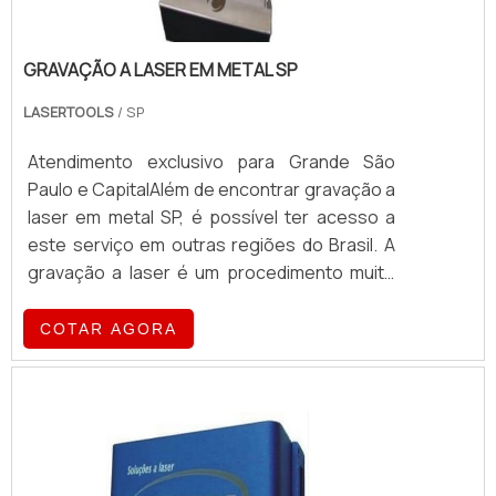
GRAVAÇÃO A LASER EM METAL SP
LASERTOOLS
/ SP
Atendimento exclusivo para Grande São
Paulo e CapitalAlém de encontrar gravação a
laser em metal SP, é possível ter acesso a
este serviço em outras regiões do Brasil. A
gravação a laser é um procedimento muito
utilizado por empresas e indústrias de
diversos segmentos.O processo é feito com
COTAR AGORA
máquinas de alta tecnologia, proporcionando
modernização e facilidade na realização de
gravação em metal. O serviço pode ser
solicitado de acordo com as especificações
que atenderão as demandas do cliente. Ou
seja, o trabalho pode ser feito de maneira