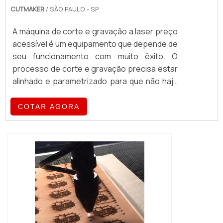
CUTMAKER
/ SÃO PAULO - SP
A máquina de corte e gravação a laser preço
acessível é um equipamento que depende de
seu funcionamento com muito êxito. O
processo de corte e gravação precisa estar
alinhado e parametrizado para que não haja
problemas ou perda de serviços e materiais.
Neste sentido, adquirir uma máquina de corte
COTAR AGORA
e gravação a laser pensando apenas no
preço, como pagar o mais barato possível,
pode se tornar uma tremenda dor de
cabeça.Principais vantagens...