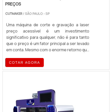
PREÇOS
CUTMAKER
/ SÃO PAULO - SP
Uma máquina de corte e gravação a laser
preço acessível é um investimento
significativo para qualquer, não é para tanto
que o preço é um fator principal a ser levado
em conta. Mesmo com o enorme retorno que
um equipamento deste pode lhe oferecer é
importante que se tenha em mente no que
COTAR AGORA
se pretende investir.Muitos
empreendedores de primeira viagem vêem
uma máquina de corte e gravação a laser
como a ferramenta ideal para impulsionar
seus...