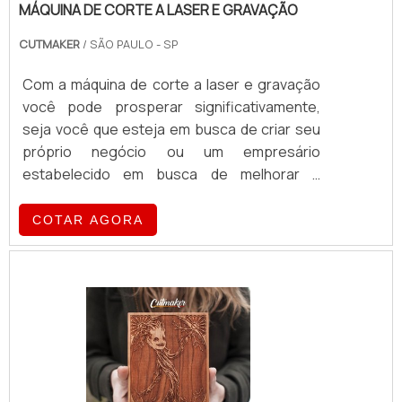
MÁQUINA DE CORTE A LASER E GRAVAÇÃO
CUTMAKER
/ SÃO PAULO - SP
Com a máquina de corte a laser e gravação
você pode prosperar significativamente,
seja você que esteja em busca de criar seu
próprio negócio ou um empresário
estabelecido em busca de melhorar a
produtividade de seu trabalho. Isso é graças
a versatilidade deste equipamento que
COTAR AGORA
permite a gravação e corte em diversos
materiais, como madeira, borracha, metal,
plástico, tecido, papel, vidro e muitos outros.
O consumidor pode criar peças artesanais
ou peças automotivas, até mesmo gravar em
brindes per.