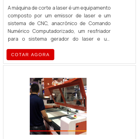
A máquina de corte a laser é um equipamento
composto por um emissor de laser e um
sistema de CNC, anacrônico de Comando
Numérico Computadorizado, um resfriador
para o sistema gerador do laser e um
exaustor para retirar os resíduos do
processo. Atualmente é largamente utilizada
COTAR AGORA
nas indústrias - de pequeno a grande porte -,
devido as grandes possibilidades de design
que proporcionam, de forma que
engenheiros, arquitetos e designers estão
explorando cada vez mais os seus
benefícios.Qualificações de.