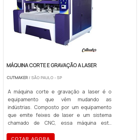
MÁQUINA CORTE E GRAVAÇÃO A LASER
CUTMAKER
/ SÃO PAULO - SP
A máquina corte e gravação a laser é o
equipamento que vêm mudando as
indústrias. Composto por um equipamento
que emite feixes de laser e um sistema
chamado de CNC, essa máquina está
presente na confecção dos mais diversos
itens do nosso dia-a-dia, tais como: Peças
COTAR AGORA