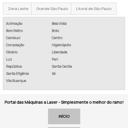
Zona Leste
Grande São Paulo
Litoral de São Paulo
Aclimação
Bela Vista
Bom Retiro
Brás
Cambuci
Centro
Consolação
Higienópolis
Glicério
Liberdade
Luz
Pari
República
Santa Cecília
Santa Efigênia
Sé
Vila Buarque
Portal das Máquinas a Laser - Simplesmente o melhor do ramo!
INÍCIO