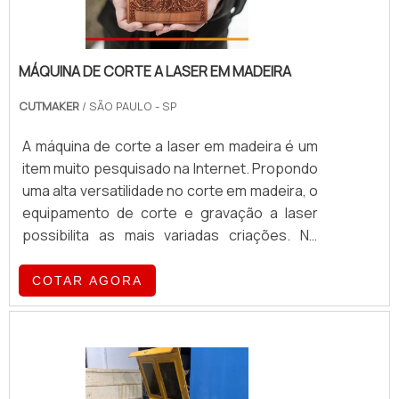
MÁQUINA DE CORTE A LASER EM MADEIRA
CUTMAKER
/ SÃO PAULO - SP
A máquina de corte a laser em madeira é um
item muito pesquisado na Internet. Propondo
uma alta versatilidade no corte em madeira, o
equipamento de corte e gravação a laser
possibilita as mais variadas criações. No
entanto, é fundamental que você tenha em
mente do que se pretende
COTAR AGORA
criar.Empreendedores, construtores,
montadoras, engenheiros, artesões,
artistas, arquitetos, projetistas e designers
procuram este tipo de equipamento para a
realização de praticamente qualquer tipo de