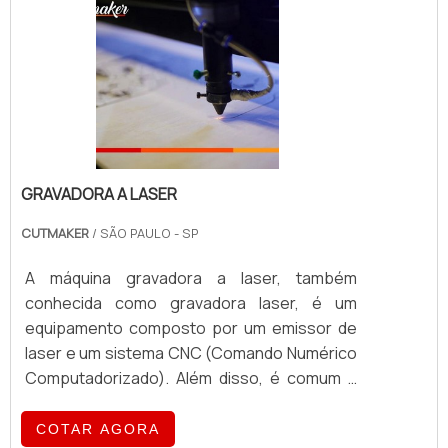
GRAVADORA A LASER
CUTMAKER
/ SÃO PAULO - SP
A máquina gravadora a laser, também
conhecida como gravadora laser, é um
equipamento composto por um emissor de
laser e um sistema CNC (Comando Numérico
Computadorizado). Além disso, é comum a
presença de um resfriador para o sistema
que gera o laser e um exaustor para sucção
COTAR AGORA