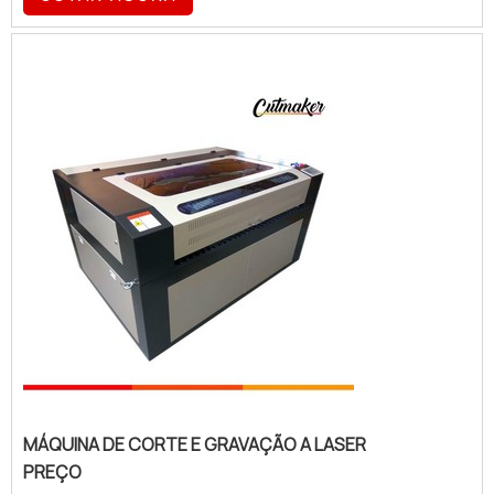
de artesanato; Brindes; Calçados; Roupas;
Mesas; Cadeiras; Cutelaria. Louças; Peças
automotivas; Metalúrgica; Entre muitos
outros.Funcionalidade correta do
materialParte de s...
MÁQUINA DE CORTE E GRAVAÇÃO A LASER
PREÇO