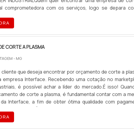
ER INDUSTRIALQuem quer encontrar uma empresa de cor
rial comprometedora com os serviços, logo se depara c
mpresa especializada em corte a jato d'água e guilhotina 
ORA
E CORTE A PLASMA
TAGEM - MG
cliente que deseja encontrar por orçamento de corte a pla
a empresa Interface. Recebendo uma cotação no marketp
striais, é possível achar a líder do mercado.É isso! Quan
çamento de corte a plasma, é fundamental contar com a me
da Interface, a fim de obter ótima qualidade com pagam
UTRAS INFORMAÇÕES SOBRE ORÇAMENTO DE CORTE A PLA
ORA