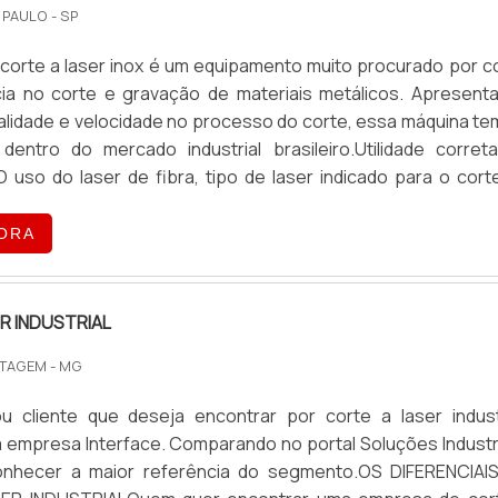
 PAULO - SP
corte a laser inox é um equipamento muito procurado por c
cia no corte e gravação de materiais metálicos. Apresent
lidade e velocidade no processo do corte, essa máquina te
 dentro do mercado industrial brasileiro.Utilidade corret
uso do laser de fibra, tipo de laser indicado para o cort
rescido dado à sua eficiência e baixa manutenção preven...
ORA
R INDUSTRIAL
TAGEM - MG
 cliente que deseja encontrar por corte a laser industr
 empresa Interface. Comparando no portal Soluções Industri
onhecer a maior referência do segmento.OS DIFERENCIAI