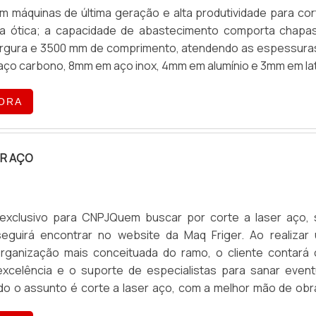
 máquinas de última geração e alta produtividade para cor
bra ótica; a capacidade de abastecimento comporta chapa
argura e 3500 mm de comprimento, atendendo as espessura
ço carbono, 8mm em aço inox, 4mm em alumínio e 3mm em la
ORA
ER AÇO
exclusivo para CNPJQuem buscar por corte a laser aço,
seguirá encontrar no website da Maq Friger. Ao realizar
rganização mais conceituada do ramo, o cliente contará
excelência e o suporte de especialistas para sanar event
do o assunto é corte a laser aço, com a melhor mão de obr
 cliente encontrará excelente custo-benefício e as melh