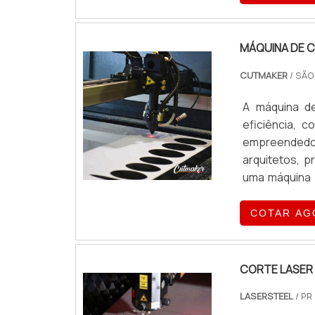
MÁQUINA DE C
CUTMAKER
/ SÃO
A máquina d
eficiência, c
empreendedor
arquitetos, p
uma máquina 
de corte a l
tamanha preci
COTAR AG
CORTE LASER
LASERSTEEL
/ PR