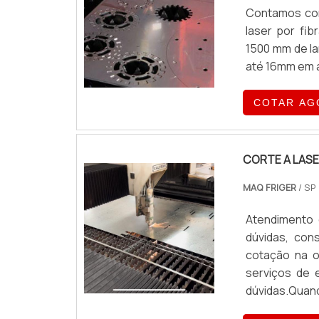
Contamos com
laser por fi
1500 mm de l
até 16mm em a
COTAR AG
CORTE A LAS
MAQ FRIGER
/ SP
Atendimento 
dúvidas, con
cotação na o
serviços de 
dúvidas.Quan
Maq Friger o