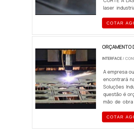
CORTE A LAS
laser indust
Interface, e
chapa metál...
COTAR AG
ORÇAMENTO D
INTERFACE
/ CON
A empresa ou 
encontrará n
Soluções Indu
questão é or
mão de obra 
acessível.O
Interface fo...
COTAR AG