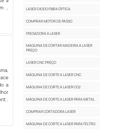
te a
om a
LASER DIODO FIBRA ÓPTICA
para
COMPRAR MOTOR DE PASSO
FRESADORA A LASER
MAQUINA DE CORTAR MADEIRA A LASER
PREÇO
LASER CNC PREÇO
sma,
MÁQUINA DE CORTE A LASER CNC
lace
do a
MÁQUINA DE CORTE A LASER CO2
lhor
ento
MÁQUINA DE CORTE A LASER PARA METAL
SMAA
COMPRAR CORTADORA LASER
MÁQUINA DE CORTE A LASER PARA FELTRO