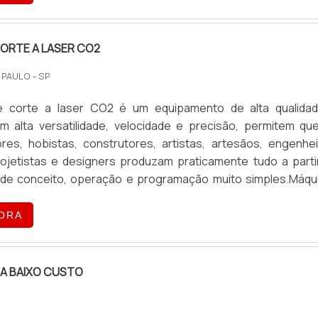
ORTE A LASER CO2
 PAULO - SP
e corte a laser CO2 é um equipamento de alta qualida
om alta versatilidade, velocidade e precisão, permitem qu
es, hobistas, construtores, artistas, artesãos, engenhei
rojetistas e designers produzam praticamente tudo a parti
de conceito, operação e programação muito simples.Máqu
aser podem cortar papel, plástico, espuma e muito mais
são e velocidade que dão ao laser uma larga vantagem s.
ORA
 A BAIXO CUSTO