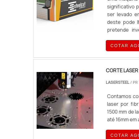
significativo 
ser levado 
deste pode l
pretende in
máquina de co
seus negócios,
COTAR AG
CORTE LASER
LASERSTEEL
/ PR
Contamos com
laser por fi
1500 mm de l
até 16mm em a
COTAR AG