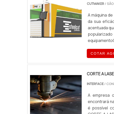
CUTMAKER
/ SÃO
A máquina de 
da sua eficá
acentuada qua
popularizado
equipamentoO 
metais, têm c
COTAR AG
CORTE A LASE
INTERFACE
/ CON
A empresa ou
encontrará na
é possível c